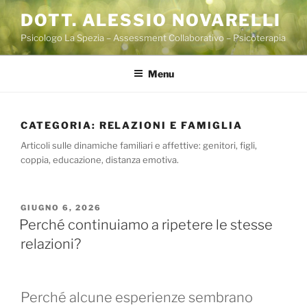
Salta
DOTT. ALESSIO NOVARELLI
al
Psicologo La Spezia – Assessment Collaborativo – Psicoterapia
contenuto
Menu
CATEGORIA:
RELAZIONI E FAMIGLIA
Articoli sulle dinamiche familiari e affettive: genitori, figli,
coppia, educazione, distanza emotiva.
PUBBLICATO
GIUGNO 6, 2026
IL
Perché continuiamo a ripetere le stesse
relazioni?
Perché alcune esperienze sembrano