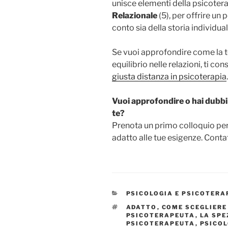
unisce elementi della psicoter
Relazionale
(5), per offrire un
conto sia della storia individua
Se vuoi approfondire come la te
equilibrio nelle relazioni, ti con
giusta distanza in psicoterapia
.
Vuoi approfondire o hai dubbi 
te?
Prenota un primo colloquio per
adatto alle tue esigenze. Cont
CATEGORIE
PSICOLOGIA E PSICOTERA
TAG
ADATTO
,
COME SCEGLIERE
PSICOTERAPEUTA
,
LA SPE
PSICOTERAPEUTA
,
PSICOL