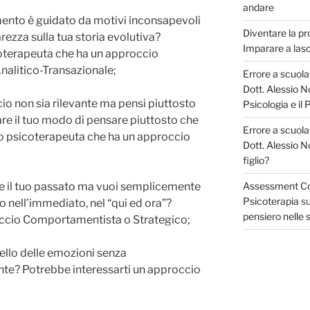
andare
amento è guidato da motivi inconsapevoli
Diventare la pr
rezza sulla tua storia evolutiva?
Imparare a las
ioterapeuta che ha un approccio
nalitico-Transazionale;
Errore a scuola:
Dott. Alessio No
scio non sia rilevante ma pensi piuttosto
Psicologia e il
are il tuo modo di pensare piuttosto che
Errore a scuola:
no psicoterapeuta che ha un approccio
Dott. Alessio No
figlio?
rare il tuo passato ma vuoi semplicemente
Assessment Coll
Psicoterapia
s
nell’immediato, nel “qui ed ora”?
pensiero nelle s
occio Comportamentista o Strategico;
livello delle emozioni senza
te? Potrebbe interessarti un approccio