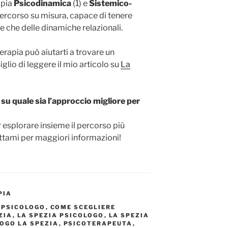
apia
Psicodinamica
(1) e
Sistemico-
 percorso su misura, capace di tenere
le che delle dinamiche relazionali.
rapia può aiutarti a trovare un
siglio di leggere il mio articolo su
La
su quale sia l’approccio migliore per
 esplorare insieme il percorso più
attami per maggiori informazioni!
PIA
 PSICOLOGO
,
COME SCEGLIERE
ZIA
,
LA SPEZIA PSICOLOGO
,
LA SPEZIA
OGO LA SPEZIA
,
PSICOTERAPEUTA
,