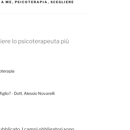
 A ME
,
PSICOTERAPIA
,
SCEGLIERE
iere lo psicoterapeuta più
coterapia
glio? - Dott. Alessio Novarelli
pubblicato.
I campi obbligatori sono