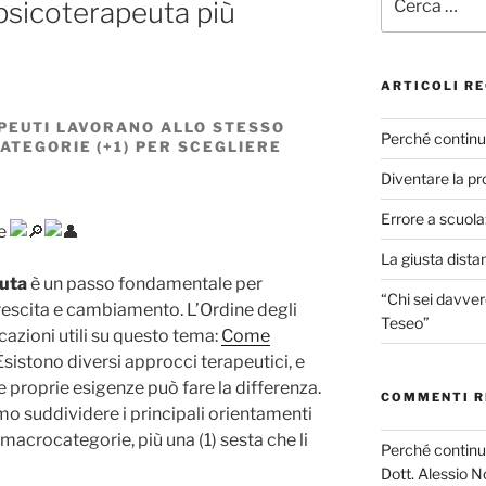
psicoterapeuta più
ARTICOLI RE
APEUTI LAVORANO ALLO STESSO
Perché continui
ATEGORIE (+1) PER SCEGLIERE
Diventare la pr
Errore a scuola:
me
La giusta dista
uta
è un passo fondamentale per
“Chi sei davver
rescita e cambiamento. L’Ordine degli
Teseo”
cazioni utili su questo tema:
Come
 Esistono diversi approcci terapeutici, e
le proprie esigenze può fare la differenza.
COMMENTI R
amo suddividere i principali orientamenti
 macrocategorie, più una (1) sesta che li
Perché continui
Dott. Alessio No