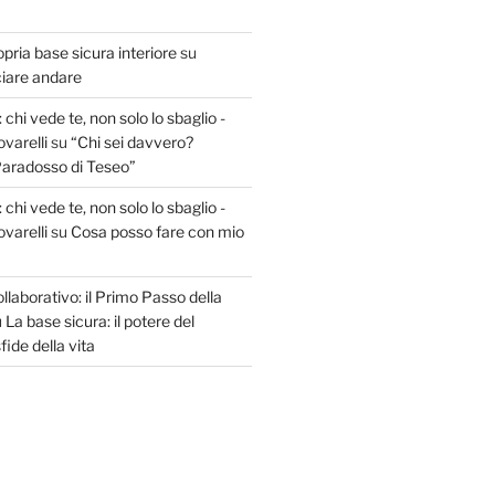
opria base sicura interiore
su
ciare andare
 chi vede te, non solo lo sbaglio -
varelli
su
“Chi sei davvero?
 Paradosso di Teseo”
 chi vede te, non solo lo sbaglio -
varelli
su
Cosa posso fare con mio
aborativo: il Primo Passo della
u
La base sicura: il potere del
fide della vita