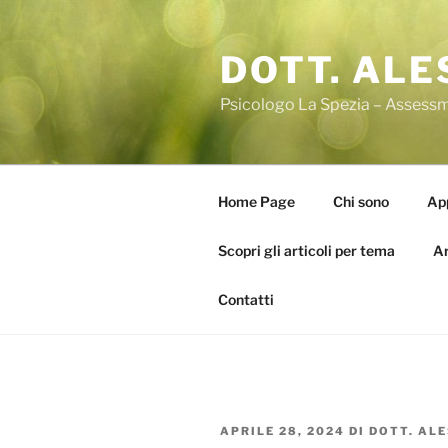
Salta
al
DOTT. ALE
contenuto
Psicologo La Spezia – Assessm
Home Page
Chi sono
App
Scopri gli articoli per tema
Ar
Contatti
PUBBLICATO
APRILE 28, 2024
DI
DOTT. AL
IL