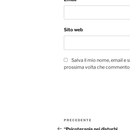
Sito web
Salva il mio nome, email e 
prossima volta che commento
Navigazione
Articolo
PRECEDENTE
articoli
precedente:
“Psicoterapia nei disturbi