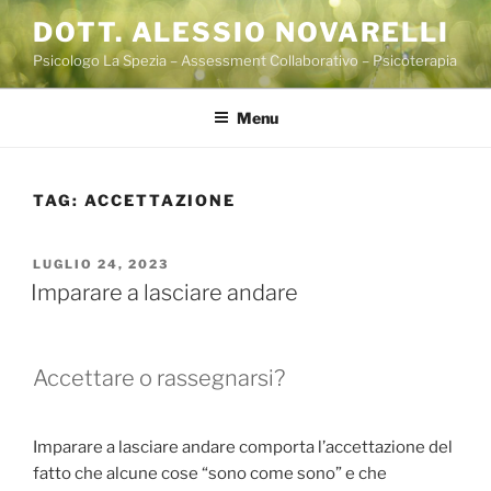
Salta
DOTT. ALESSIO NOVARELLI
al
Psicologo La Spezia – Assessment Collaborativo – Psicoterapia
contenuto
Menu
TAG:
ACCETTAZIONE
PUBBLICATO
LUGLIO 24, 2023
IL
Imparare a lasciare andare
Accettare o rassegnarsi?
Imparare a lasciare andare comporta l’accettazione del
fatto che alcune cose “sono come sono” e che