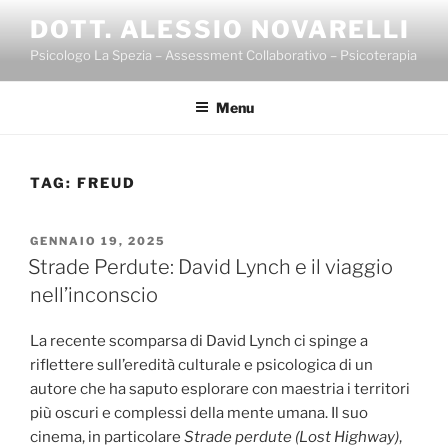
Salta
DOTT. ALESSIO NOVARELLI
al
Psicologo La Spezia – Assessment Collaborativo – Psicoterapia
contenuto
Menu
TAG:
FREUD
PUBBLICATO
GENNAIO 19, 2025
IL
Strade Perdute: David Lynch e il viaggio
nell’inconscio
La recente scomparsa di David Lynch ci spinge a
riflettere sull’eredità culturale e psicologica di un
autore che ha saputo esplorare con maestria i territori
più oscuri e complessi della mente umana. Il suo
cinema, in particolare
Strade perdute (Lost Highway)
,