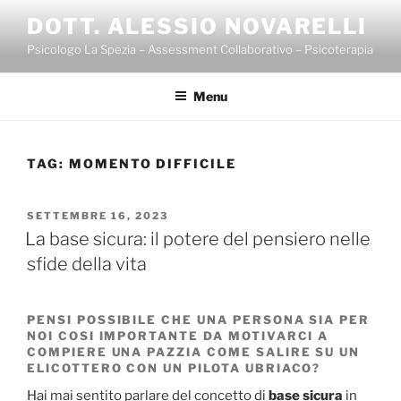
Salta
DOTT. ALESSIO NOVARELLI
al
Psicologo La Spezia – Assessment Collaborativo – Psicoterapia
contenuto
Menu
TAG:
MOMENTO DIFFICILE
PUBBLICATO
SETTEMBRE 16, 2023
IL
La base sicura: il potere del pensiero nelle
sfide della vita
PENSI POSSIBILE CHE UNA PERSONA SIA PER
NOI COSI IMPORTANTE DA MOTIVARCI A
COMPIERE UNA PAZZIA COME SALIRE SU UN
ELICOTTERO CON UN PILOTA UBRIACO?
Hai mai sentito parlare del concetto di
base sicura
in