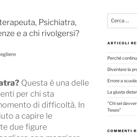
Cerca:
terapeuta, Psichiatra,
enze e a chi rivolgersi?
ARTICOLI RE
Perché continui
Diventare la pr
atra?
Questa è una delle
Errore a scuola:
nti per chi sta
La giusta dista
omento di difficoltà. In
“Chi sei davver
Teseo”
iuto a capire le
te due figure
COMMENTI R