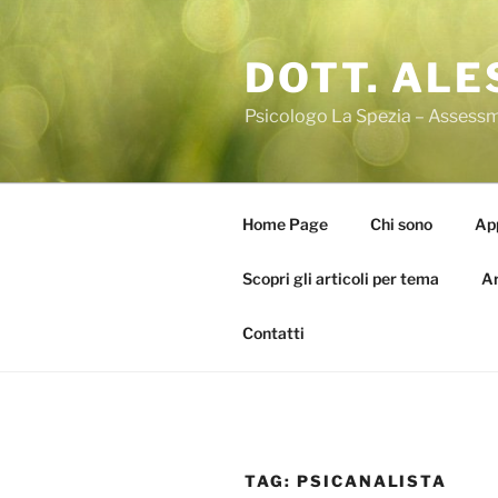
Salta
al
DOTT. ALE
contenuto
Psicologo La Spezia – Assessm
Home Page
Chi sono
App
Scopri gli articoli per tema
Ar
Contatti
TAG:
PSICANALISTA