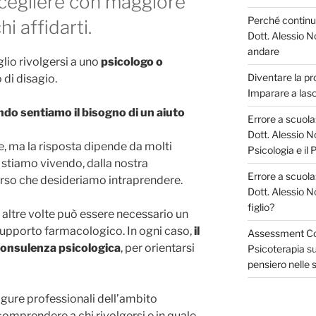
scegliere con maggiore
Perché continui
i affidarti.
Dott. Alessio No
andare
lio rivolgersi a uno
psicologo o
Diventare la pr
 di disagio.
Imparare a las
ndo sentiamo il bisogno di un aiuto
Errore a scuola:
Dott. Alessio No
 ma la risposta dipende da molti
Psicologia e il
he stiamo vivendo, dalla nostra
Errore a scuola:
orso che desideriamo intraprendere.
Dott. Alessio No
figlio?
 altre volte può essere necessario un
supporto farmacologico. In ogni caso,
il
Assessment Coll
onsulenza psicologica
, per orientarsi
Psicoterapia
s
pensiero nelle s
igure professionali dell’ambito
comprendere a chi rivolgersi e in quale