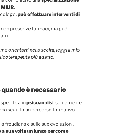
 ha completato una
specializzazione
l MIUR
.
icologo,
può effettuare interventi di
non prescrive farmaci, ma può
atri.
e orientarti nella scelta, leggi il mio
sicoterapeuta più adatto
.
 e quando è necessario
specifica in
psicoanalisi
, solitamente
 ha seguito un percorso formativo
ia freudiana e sulle sue evoluzioni.
 a sua volta un lungo percorso