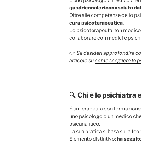
È uno psicologo o medico che
quadriennale riconosciuta da
Oltre alle competenze dello ps
cura psicoterapeutica
.
Lo psicoterapeuta non medico 
collaborare con medici e psichi
👉
Se desideri approfondire com
articolo su
come scegliere lo p
🔍
Chi è lo psichiatra
È un terapeuta con formazione 
uno psicologo o un medico che
psicanalitico.
La sua pratica si basa sulla teor
Elemento distintivo:
ha seguito