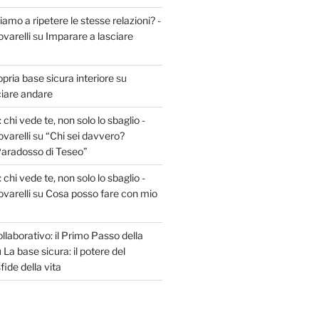
amo a ripetere le stesse relazioni? -
varelli
su
Imparare a lasciare
opria base sicura interiore
su
ciare andare
 chi vede te, non solo lo sbaglio -
varelli
su
“Chi sei davvero?
 Paradosso di Teseo”
 chi vede te, non solo lo sbaglio -
varelli
su
Cosa posso fare con mio
aborativo: il Primo Passo della
u
La base sicura: il potere del
fide della vita