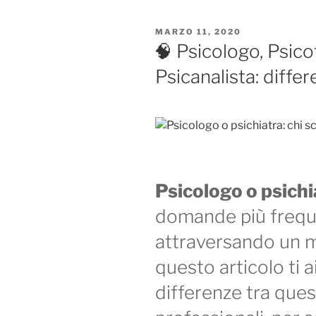
PUBBLICATO
MARZO 11, 2020
IL
🧠 Psicologo, Psico
Psicanalista: differ
Psicologo o psichi
domande più freque
attraversando un m
questo articolo ti a
differenze tra ques