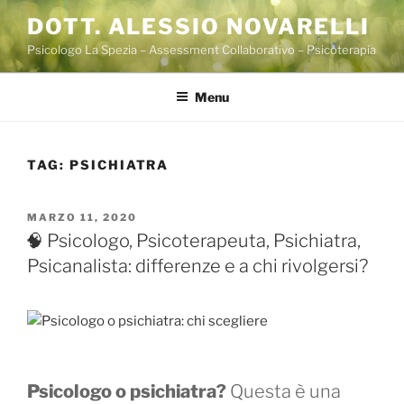
Salta
DOTT. ALESSIO NOVARELLI
al
Psicologo La Spezia – Assessment Collaborativo – Psicoterapia
contenuto
Menu
TAG:
PSICHIATRA
PUBBLICATO
MARZO 11, 2020
IL
🧠 Psicologo, Psicoterapeuta, Psichiatra,
Psicanalista: differenze e a chi rivolgersi?
Psicologo o psichiatra?
Questa è una